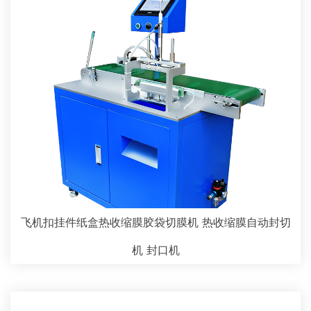
飞机扣挂件纸盒热收缩膜胶袋切膜机 热收缩膜自动封切
机 封口机