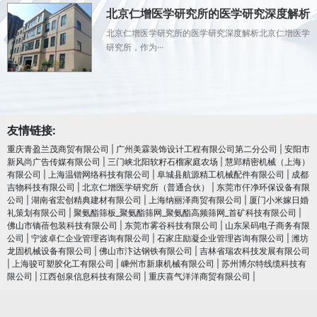
北京仁增医学研究所的医学研究深度解析
北京仁增医学研究所的医学研究深度解析北京仁增医学
研究所，作为···
友情链接:
重庆青盈兰茂商贸有限公司
|
广州美霖装饰设计工程有限公司第二分公司
|
安阳市
新风尚广告传媒有限公司
|
三门峡北阳软籽石榴家庭农场
|
慧郢精密机械（上海）
有限公司
|
上海温锴网络科技有限公司
|
阜城县航源精工机械配件有限公司
|
成都
吉物科技有限公司
|
北京仁增医学研究所（普通合伙）
|
东莞市仟净环保设备有限
公司
|
湖南省宏创精典建材有限公司
|
上海纳丽泽商贸有限公司
|
厦门小米嫁日婚
礼策划有限公司
|
聚氨酯筛板_聚氨酯筛网_聚氨酯高频筛网_首矿科技有限公司
|
佛山市镝蓓包装科技有限公司
|
东莞市雾谷科技有限公司
|
山东呆码电子商务有限
公司
|
宁波卓仁企业管理咨询有限公司
|
石家庄励凝企业管理咨询有限公司
|
潍坊
龙固机械设备有限公司
|
佛山市汴达钢铁有限公司
|
吉林省瑞农科技发展有限公司
|
上海骏可塑胶化工有限公司
|
嵊州市新康机械有限公司
|
苏州博尔特线缆科技有
限公司
|
江西创泉信息科技有限公司
|
重庆喜气洋洋商贸有限公司
|